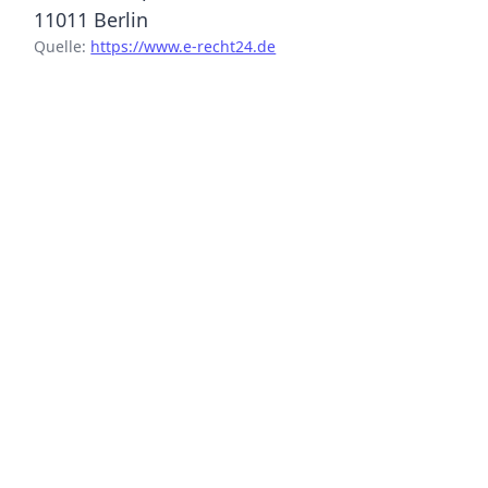
11011 Berlin
Quelle:
https://www.e-recht24.de
{acf_social_media_plattform}
{acf_social_media_plattform}
{acf_social_media_plattform}